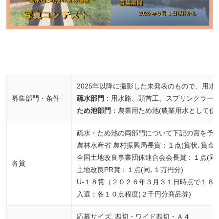
2025年以降に撮影した未発表のもので、用
募集部門・条件
疏水部門
：用水路、頭首工、スプリンクラー、
ため池部門
：農業用ため池(農業用水として使
疏水・ため池の両部門について下記の賞を予
農林水産省 農村振興局長賞：１点(賞状､賞金
全国土地改良事業団体連合会会長賞：１点(同､
各賞
土地改良PR賞：１点(同､１万円分)
U-１８賞（２０２６年３月３１日時点で１８
入選：各１０点程度(２千円分商品券)
応募サイズ: 四切・ワイド四切・Ａ４