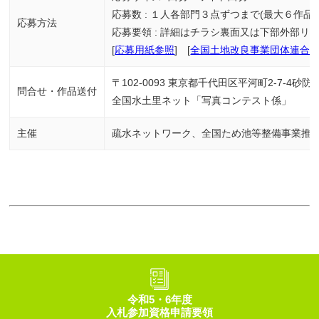
応募数 : １人各部門３点ずつまで(最大６作品)
応募方法
応募要領 : 詳細はチラシ裏面又は下部外部リ
[
応募用紙参照
] [
全国土地改良事業団体連合会
〒102-0093 東京都千代田区平河町2-7-4砂防会館
問合せ・作品送付
全国水土里ネット「写真コンテスト係」
主催
疏水ネットワーク、全国ため池等整備事業推
令和5・6年度
入札参加資格申請要領