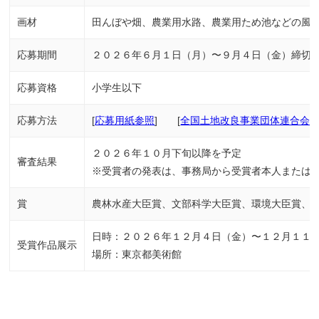
画材
田んぼや畑、農業用水路、農業用ため池などの風
応募期間
２０２６年６月１日（月）〜９月４日（金）締切
応募資格
小学生以下
応募方法
[
応募用紙参照
] [
全国土地改良事業団体連合会H
２０２６年１０月下旬以降を予定
審査結果
※受賞者の発表は、事務局から受賞者本人または
賞
農林水産大臣賞、文部科学大臣賞、環境大臣賞、
日時：２０２６年１２月４日（金）〜１２月１１
受賞作品展示
場所：東京都美術館