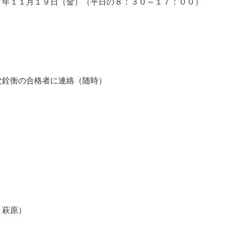
３年１１月１９日（金）（平日の８：３０～１７：００）
銓衡の合格者に連絡（随時）
、萩原）