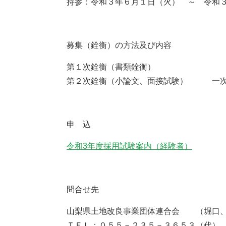
持参：令和３年６月１日（火） ～ 令和
募集（銓衡）の方法及び内容
第１次銓衡（書類銓衡）
第２次銓衡（小論文、面接試験） 一次
申 込
令和3年度採用試験案内（経験者）
問合せ先
山梨県土地改良事業団体連合会 （堀口
ＴＥＬ：０５５－２３５－３６５３（代）