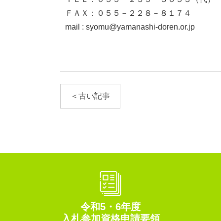
ＦＡＸ：０５５－２２８－８１７４
mail : syomu@yamanashi-doren.or.jp
＜古い記事
令和5・6年度
入札参加資格申請要領