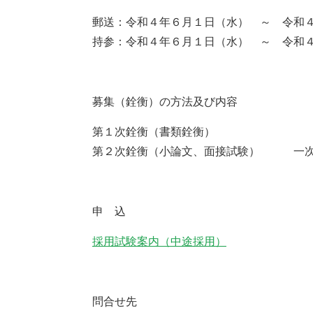
郵送：令和４年６月１日（水） ～ 令和
持参：令和４年６月１日（水） ～ 令和
募集（銓衡）の方法及び内容
第１次銓衡（書類銓衡）
第２次銓衡（小論文、面接試験） 一次
申 込
採用試験案内（中途採用）
問合せ先