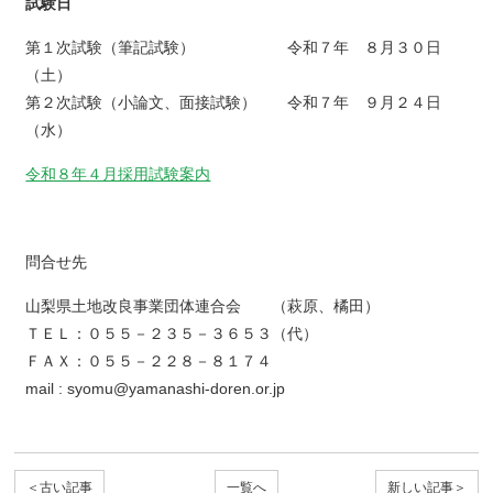
試験日
第１次試験（筆記試験） 令和７年 ８月３０日
（土）
第２次試験（小論文、面接試験） 令和７年 ９月２４日
（水）
令和８年４月採用試験案内
問合せ先
山梨県土地改良事業団体連合会 （萩原、橘田）
ＴＥＬ：０５５－２３５－３６５３（代）
ＦＡＸ：０５５－２２８－８１７４
mail : syomu@yamanashi-doren.or.jp
＜古い記事
一覧へ
新しい記事＞