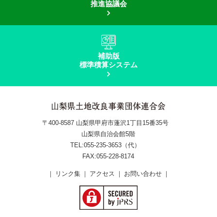
推進協議会
補助版
標準積算システム
〒400-8587
山梨県甲府市蓬沢1丁目15番35号
山梨県自治会館5階
TEL:055-235-3653（代）
FAX:055-228-8174
｜
リンク集
｜
アクセス
｜
お問い合わせ
｜