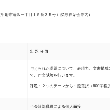
甲府市蓬沢一丁目１５番３５号 山梨県自治会館内）
出 題 分 野
与えられた課題について、表現力、文書構成
て、作文試験を行います。
課題：２つのテーマから１題選択（600字程
当会幹部職員による個人面接